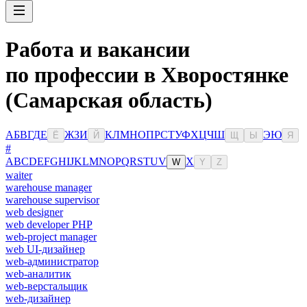
Работа и вакансии
по профессии в Хворостянке
(Самарская область)
А
Б
В
Г
Д
Е
Ж
З
И
К
Л
М
Н
О
П
Р
С
Т
У
Ф
Х
Ц
Ч
Ш
Э
Ю
Ё
Й
Щ
Ы
Я
#
A
B
C
D
E
F
G
H
I
J
K
L
M
N
O
P
Q
R
S
T
U
V
X
W
Y
Z
waiter
warehouse manager
warehouse supervisor
web designer
web developer PHP
web-project manager
web UI-дизайнер
web-администратор
web-аналитик
web-верстальщик
web-дизайнер