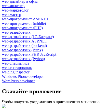
web-дизайнер в офис
web-инженер
web-маркетолог
web-мастер
web-программист ASP.NET
web-программист (middle)
web-программист (PHP)
web-разработчик
web-разработчик (1С-Битрикс)
web-разработчик ASP.NET
web-разработчик (backend)
web-разработчик (Bitrix)
web-разработчик PHP, JavaScript
web-разработчик (Python)
web-специалист
web-тестировщик
welding inspector
Windows Phone developer
WordPress developer
Скачайте приложение
Чтобы получать уведомления о приглашениях мгновенно